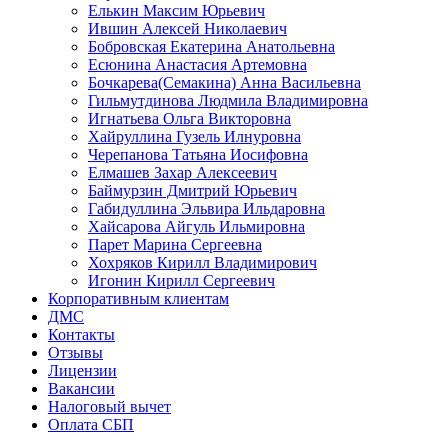
Елькин Максим Юрьевич
Ившин Алексей Николаевич
Бобровская Екатерина Анатольевна
Есюнина Анастасия Артемовна
Бочкарева(Семакина) Анна Васильевна
Гильмутдинова Людмила Владимировна
Игнатьева Ольга Викторовна
Хайруллина Гузель Илнуровна
Черепанова Татьяна Иосифовна
Елмашев Захар Алексеевич
Баймурзин Дмитрий Юрьевич
Габидуллина Эльвира Ильдаровна
Хайсарова Айгуль Ильмировна
Парет Марина Сергеевна
Хохряков Кирилл Владимирович
Игонин Кирилл Сергеевич
Корпоративным клиентам
ДМС
Контакты
Отзывы
Лицензии
Вакансии
Налоговый вычет
Оплата СБП