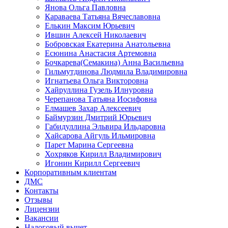
Янова Ольга Павловна
Караваева Татьяна Вячеславовна
Елькин Максим Юрьевич
Ившин Алексей Николаевич
Бобровская Екатерина Анатольевна
Есюнина Анастасия Артемовна
Бочкарева(Семакина) Анна Васильевна
Гильмутдинова Людмила Владимировна
Игнатьева Ольга Викторовна
Хайруллина Гузель Илнуровна
Черепанова Татьяна Иосифовна
Елмашев Захар Алексеевич
Баймурзин Дмитрий Юрьевич
Габидуллина Эльвира Ильдаровна
Хайсарова Айгуль Ильмировна
Парет Марина Сергеевна
Хохряков Кирилл Владимирович
Игонин Кирилл Сергеевич
Корпоративным клиентам
ДМС
Контакты
Отзывы
Лицензии
Вакансии
Налоговый вычет