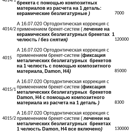
4014/1
брекета с помощью композитных
материалов из расчета на 1 деталь:
керамические безлигатурные
)
7000
А 16.07.020 Ортодонтическая коррекция с
применением брекет-систем (
лечение на
4014/2
керамических безлигатурных брекетах
1
челюсть / без снятия
)
120000
А 16.07.020 Ортодонтическая коррекция с
применением брекет-систем (
фиксация
4015
металических безлигатурных
брекетов
на 1 челюсть с помощью композитного
материала, Damon, H4
)
85000
А 16.07.020 Ортодонтическая коррекция с
применением брекет-систем (
фиксация
4015/1
металических безлигатурных
брекетов
Damon, H4 с помощью композитного
материала из расчета на 1 деталь
)
8300
А 16.07.020 Ортодонтическая коррекция с
применением брекет-систем (
леченеи на
4015/2
металических безлигатурных
брекетах
1 челюсть Damon, H4 все включено
)
130000