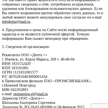
собранных сведениях о себе, потребовать исправления,
удаления или блокирования пользовательских данных. Если
Вы имеете возражения против обработки своих данных, то в
любой момент можете аннулировать свое согласие по e-mail
infodenta@mail.ru
.
4. Предложения и цены на Сайте носят информационный
характер и не являются публичной офертой. Точную
информацию Вам скажет менеджер при обращении.
5. Сведения об организации:
Реквизиты ООО «Дента +»
г. Ижевск, ул. Карла Маркса, 269 т. 40-40-04
ИНН 1831152420
КПП 183101001
ОГРН 1121831001577
Р/С 40702810403000001434
в Приволжском филиале ПАО «ПРОМСВЯЗЬБАНК»,
г.Нижний Новгород
БИК 042202803
e-mail:
stomatolog.el@mail.ru
Директор ООО «Дента+»
Шихалева Екатерина Сергеевна
Лицензия № ЛО-18-01-001608 от 04 февраля 2015