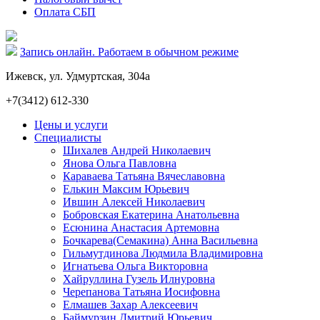
Оплата СБП
Запись онлайн. Работаем в обычном режиме
Ижевск, ул. Удмуртская, 304а
+7(3412) 612-330
Цены и услуги
Специалисты
Шихалев Андрей Николаевич
Янова Ольга Павловна
Караваева Татьяна Вячеславовна
Елькин Максим Юрьевич
Ившин Алексей Николаевич
Бобровская Екатерина Анатольевна
Есюнина Анастасия Артемовна
Бочкарева(Семакина) Анна Васильевна
Гильмутдинова Людмила Владимировна
Игнатьева Ольга Викторовна
Хайруллина Гузель Илнуровна
Черепанова Татьяна Иосифовна
Елмашев Захар Алексеевич
Баймурзин Дмитрий Юрьевич