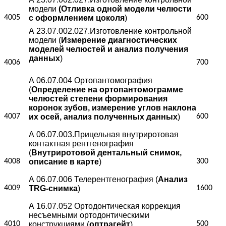
модели
(Отливка одной модели челюсти
4005
с оформлением цоколя
)
600
А 23.07.002.027.Изготовление контрольной
модели (
Измерение диагностических
моделей челюстей и анализ получения
данных
)
4006
700
А 06.07.004 Ортопантомография
(
Определение на ортопантомограмме
челюстей степени формирования
коронок зубов, измерение углов наклона
4007
их осей, анализ полученных данных
)
600
А 06.07.003.Прицельная внутриротовая
контактная рентгенография
(
Внутриротовой дентальный снимок,
4008
описание в карте
)
300
А 06.07.006 Телерентгенография (
Анализ
4009
TRG-снимка
)
1600
А 16.07.052 Ортодонтическая коррекция
несъемными ортодонтическими
4010
конструкциями (
оптрагейт
)
500