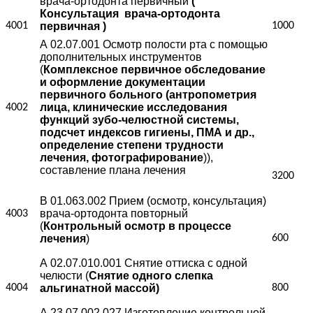
врача-ортодонта первичный
(
Консультация
врача-ортодонта
4001
первичная )
1000
А 02.07.001 Осмотр полости рта с помощью
дополнительных инструментов
(
Комплексное первичное обследование
и оформление документации
первичного больного (антропометрия
лица, клинические исследования
4002
функций зубо-челюстной системы,
подсчет индексов гигиены, ПМА и др.,
определение степени трудности
лечения, фотографирование
)),
составление плана лечения
3200
В 01.063.002 Прием (осмотр, консультация)
врача-ортодонта повторный
4003
(
Контрольный осмотр в процессе
лечения
)
600
А 02.07.010.001 Снятие оттиска с одной
челюсти (
Снятие одного слепка
4004
альгинатной массой)
800
А 23.07.002.027.Изготовление контрольной